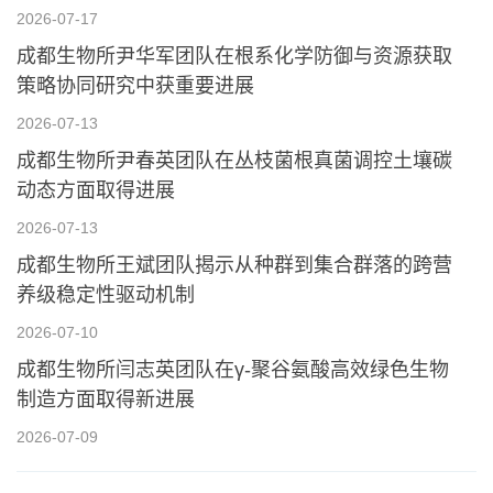
2026-07-17
成都生物所尹华军团队在根系化学防御与资源获取
策略协同研究中获重要进展
2026-07-13
成都生物所尹春英团队在丛枝菌根真菌调控土壤碳
动态方面取得进展
2026-07-13
成都生物所王斌团队揭示从种群到集合群落的跨营
养级稳定性驱动机制
2026-07-10
成都生物所闫志英团队在γ-聚谷氨酸高效绿色生物
制造方面取得新进展
2026-07-09