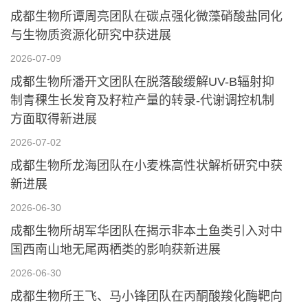
成都生物所谭周亮团队在碳点强化微藻硝酸盐同化
与生物质资源化研究中获进展
2026-07-09
成都生物所潘开文团队在脱落酸缓解UV-B辐射抑
制青稞生长发育及籽粒产量的转录-代谢调控机制
方面取得新进展
2026-07-02
成都生物所龙海团队在小麦株高性状解析研究中获
新进展
2026-06-30
成都生物所胡军华团队在揭示非本土鱼类引入对中
国西南山地无尾两栖类的影响获新进展
2026-06-30
成都生物所王飞、马小锋团队在丙酮酸羧化酶靶向