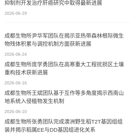
抑制剂开发治疗肝癌研究中取得最新进展
2026-06-29
成都生物所尹华军团队在揭示亚热带森林根际微生
物残体积累与调控机制方面获新进展
2026-06-24
成都生物所庞学勇团队在高寒重大工程扰损区土壤
重构技术获新进展
2026-06-16
成都生物所王斌团队基于互作等多角度揭示西南山
地系统入侵植物发生机制
2026-06-10
成都生物所张勇团队完成澳洲野生稻T2T基因组组
装并揭示稻属EE与DD基因组进化关系