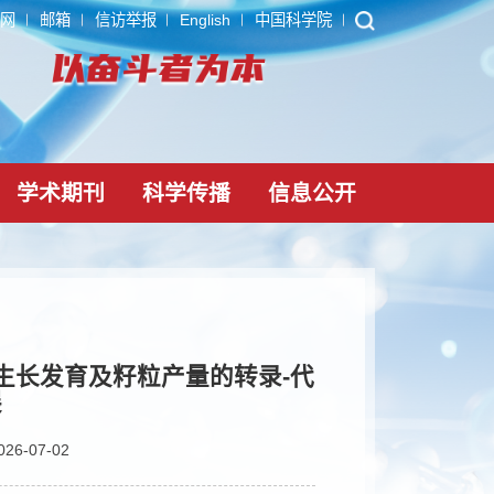
ARP
内网
邮箱
信访举报
English
中国科学院
党建文化
学术期刊
科学传播
信息公
射抑制青稞生长发育及籽粒产量的转录-代
取得新进展