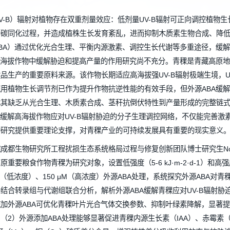
来源：
生态环境修复中心
作者：
刘
外线（UV-B）辐射对植物存在双重剂量效应：低剂量UV-B辐射可
扰乱光合碳同化过程，并造成植株生长发育紊乱，进而抑制木质素
落酸（ABA）通过优化光合生理、平衡内源激素、调控生长代谢等多
在青稞等高海拔作物中缓解胁迫和提高产量的作用研究尚不充分。青
药和保健品生产的重要原料来源。该作物长期适应高海拔强UV-B辐
通路。施用植物生长调节剂已作为提升作物抗逆性能的有效手段，但外
匮乏；尤其缺乏从光合生理、木质素合成、茎秆抗倒伏特性到产量
外源ABA缓解高海拔作物应对UV-B辐射胁迫的分子生理调控网络
理生态的研究提供重要理论支撑，对青稞产业的可持续发展具有重
国科学院成都生物研究所工程扰损生态系统格局过程与修复创新团队博士
青藏高原重要粮食作物青稞为研究对象，设置低强度（5-6 kJ·m-2·d-
70 μM（低浓度）、150 μM（高浓度）外源ABA处理，系统