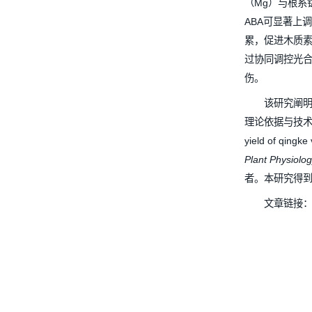
的调控效
辐射胁
实现籽粒
（Mg
ABA可
累，促
过协同调
伤。
该
理论依据与
yield o
Plant Ph
者。本研
文