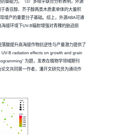
V-B辐射胁迫的分子调控机制。研究结果表明：（1） UV-B
素降解，显著提升青稞分蘖数、茎基部粗度、有效穗数，最终
AA）、赤霉素（GA）合成积累；同时提升叶片钙（Ca）、镁
利用效率与抗胁迫防御能力。（3）多组学联合分析表明，外源
基因的转录水平，有利于香豆醇、芥子醇两类木质素单体的大量积
能，是ABA实现增产的重要分子基础。综上，外源ABA可通
路，有效缓解高海拔环境下UV-B辐射增强对青稞的胁迫损
为利用外源激素脱落酸提升高海拔作物抗逆性与产量潜力提供了
B radiation effects on growth and grain 
ipt-driven metabolic reprogramming” 为题，发表在植物学领域期刊
hoaib和刘利玲为论文共同第一作者，潘开文研究员为通讯作
的资助。