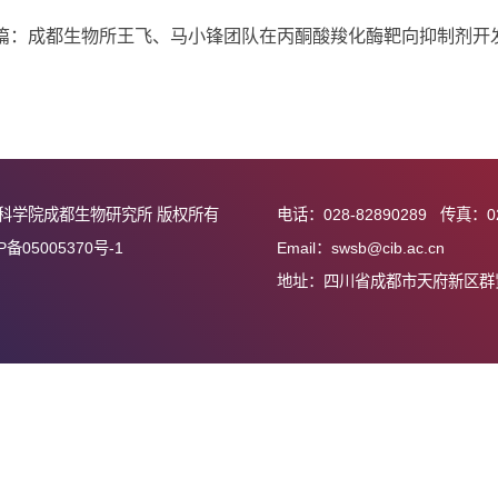
图 4 单独UV-B辐射与外源性ABA+UV-B
上一篇：成都生物所尹春英团队在丛枝菌根真菌调控土
下一篇：成都生物所王飞、马小锋团队在丙酮酸羧化酶