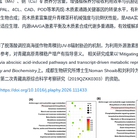
应，并结合转录组与代谢组联合分析，解析外源ABA缓解青稞应对U
迫下，施加外源ABA可优化青稞叶片光合气体交换参数、抑制叶绿
增产。（2）外源添加ABA处理能够显著促进青稞内源生长素（I
）与根系锰（Mn）、铜（Cu）矿质养分含量，增强植株养分吸收
显著上调PAL、4CL、CAD、POD等苯丙烷-木质素通路关键
进木质素生物合成；而木质素富集提升青稞茎秆机械强度与抗倒伏性
控光合适应生理、内源IAA/GA激素平衡及木质素合成代谢多重通
研究阐明了脱落酸调控高海拔作物青稞抗UV-B辐射胁迫的机制，
技术参考，对青藏高原青稞稳产增产有指导意义。 相关研究成果以“Mitigating UV-
f qingke via abscisic acid-induced pathways and transcr
ysiology and Biochemistry
上。成都生物研究所博士生Noman S
究得到第二次青藏高原综合科学考察研究（2019QZKK0303）
章链接：
https://doi.org/10.1016/j.plaphy.2026.111433