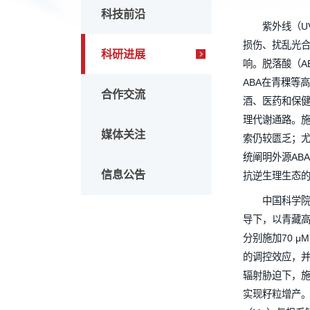
头条新闻
科技前沿
紫
损伤、
科研进展
响。脱
ABA
合作交流
酒、医
理代谢
媒体关注
索仍较
统阐明
信息公告
抗逆生
中
导下，以
分别施加