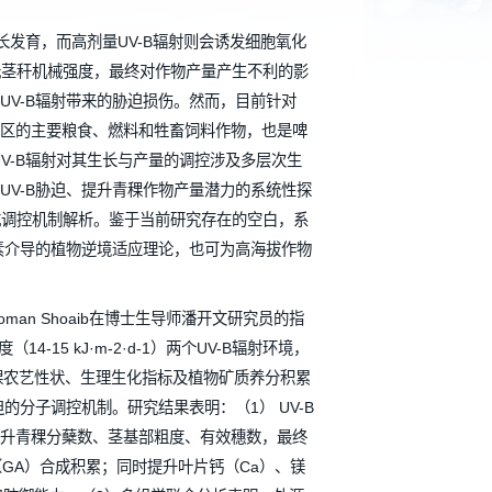
利玲
时间：2026-07-02
正向调控植物生长发育，而高剂量UV-B辐射则会诱发细胞氧化
生物合成、降低茎秆机械强度，最终对作物产量产生不利的影
重途径，缓解UV-B辐射带来的胁迫损伤。然而，目前针对
稞是青藏高原地区的主要粮食、燃料和牲畜饲料作物，也是啤
射极端生境，UV-B辐射对其生长与产量的调控涉及多层次生
源ABA缓解UV-B胁迫、提升青稞作物产量潜力的系统性探
形成的完整链式调控机制解析。鉴于当前研究存在的空白，系
，不仅能完善激素介导的植物逆境适应理论，也可为高海拔作物
要的现实意义。
研究生Noman Shoaib在博士生导师潘开文研究员的指
1）和高强度（14-15 kJ·m-2·d-1）两个UV-B辐射环境，
探究外源ABA对青稞农艺性状、生理生化指标及植物矿质养分积累