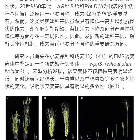
性状。20世纪60年代，以
Rht-B1b
和
Rht-D1b
为代表的半矮
秆基因被广泛应用于小麦育种，成为“绿色革命”的重要基
石。然而，这类经典矮秆基因虽然具有降低株高并增强抗倒
伏的能力，却在胚芽鞘缩短、苗期活力下降及部分产量性状
降低等方面存在一定局限性。因此，发掘新的矮秆基因、解
析其作用机制，成为当前小麦分子育种的重要研究方向。
研究人员首先在小麦品种科成麦1号（K1）的EMS诱变
群体中鉴定到一个新的矮秆突变体——
wph3
（
wheat plant
height 3
）。表型分析发现，该突变体不仅植株高度明显降
低，同时还表现出穗长、千粒重以及单穗粒数等多个农艺性
状的变化，说明该突变基因具有明显的多效性（图1）。