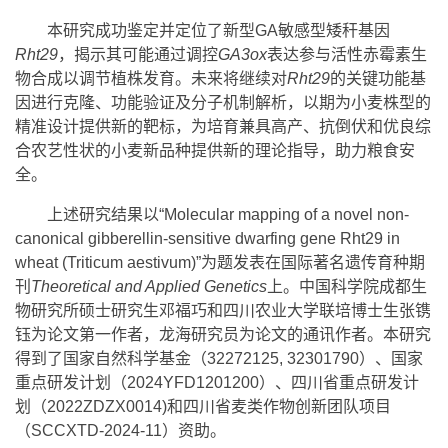
本研究成功鉴定并定位了新型GA敏感型矮秆基因
Rht29
，揭示其可能通过调控
GA3ox
表达参与活性赤霉素生
物合成以调节植株发育。未来将继续对
Rht29
的关键功能基
因进行克隆、功能验证及分子机制解析，以期为小麦株型的
精准设计提供新的靶标，为培育兼具高产、抗倒伏和优良综
合农艺性状的小麦新品种提供新的理论指导，助力粮食安
全。
上述研究结果以“Molecular mapping of a novel non-
canonical gibberellin-sensitive dwarfing gene Rht29 in
wheat (Triticum aestivum)”为题发表在国际著名遗传育种期
刊
Theoretical and Applied Genetics
上。中国科学院成都生
物研究所硕士研究生邓福巧和四川农业大学联培博士生张镌
钰为论文第一作者，龙海研究员为论文的通讯作者。本研究
得到了国家自然科学基金（32272125, 32301790）、国家
重点研发计划（2024YFD1201200）、四川省重点研发计
划（2022ZDZX0014)和四川省麦类作物创新团队项目
（SCCXTD-2024-11）资助。