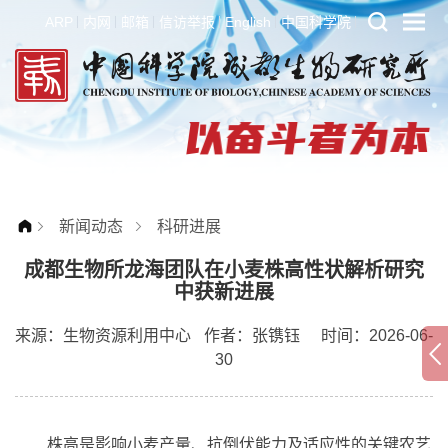
ARP
内网
邮箱
信访举报
English
中国科学院
新闻动态
科研进展
成都生物所龙海团队在小麦株高性状解析研究
中获新进展
来源：
生物资源利用中心
作者：
张镌钰
时间：2026-06-
30
株高是影响小麦产量、抗倒伏能力及适应性的关键农艺