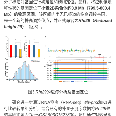
分子标记对基因进行初定位和精细定位。最终，将控制该矮
秆性状的基因定位于
小麦2B染色体约3.9 Mb（799.5-803.4
Mb）的物理区间
，该区间内尚无已报道的株高调控基因，
是一个新的株高调控位点，并正式命名为
Rht29
（
Reduced
height 29
）
（图3）。
图3
Rht29
的遗传分析及基因定位
研究进一步通过RNA测序（RNA-seq）对
wph3
和K1进
行比较转录组分析，结合已有的外显子测序数据将
Rht29
候
选基因锁定为
TraesCS2B03G1527800
。随后通过对转录组