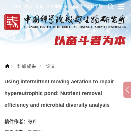
ARP
内网
邮箱
信访举报
English
中国科学院
科研成果
论文
Using intermittent moving aeration to repair
hypereutrophic pond: Nutrient removal
efficiency and microbial diversity analysis
稿件作者：
张丹