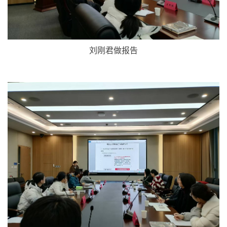
刘刚君做报告