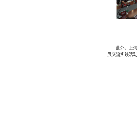
在
此
展交流