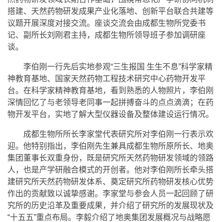
搭建、天然药物研发成果产业化落地、创新平台联合共建等
议题开展深度对接交流。座谈交流会由成都生物所党委书
记、副所长刘刚君主持，成都生物所领导班子参加调研座
谈。
李伯刚一行先后实地参观“三生报国 生生不息”科学家精
神教育基地、国家天然药物工程技术研究中心药物开发平
台。在科学家精神教育基地，看到熟悉的人物照片，李伯刚
深情回忆了与老领导老同事一起拼搏奋斗的点点滴滴；在药
物开发平台，实地了解大型仪器设备及整体建设运行情况。
成都生物所所长李家堂代表研究所对李伯刚一行表示欢
迎。他特别指出，李伯刚先生兼具成都生物所原所长、地奥
集团董事长双重身份，既是研究所天然药物研发领域的领路
人，也是产学研融合模式的开创者。他对李伯刚所长牵头搭
建研究所天然药物研发体系、奠定研究所药物研发核心优势
作出的贡献致以诚挚感谢。李家堂与参会人员一起回顾了研
究所的历史沿革及重要成果，并介绍了研究所的发展现状及
“十五五”重点布局。李毅介绍了地奥集团发展概况与战略愿