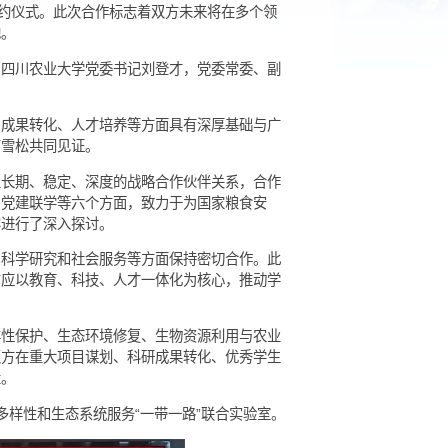
举行战略合作签约仪式。此次合作标志着双方未来将在多个领
与人才培养基地。
所务委员王涛；四川农业大学党委书记刘登才，党委常委、副
入交流。
叉、科研攻关、成果转化、人才培养等方面具有深厚基础与广
涛、刘登才、高雪松共同见证。
核心资源，建立长期、稳定、深度的战略合作伙伴关系，合作
建、学术交流、党建联学等六个方面，致力于为国家粮食安
方向和具体内容进行了深入探讨。
来在人才培养、科学研究和社会服务等方面保持密切合作。此
。他强调，双方应以教育、科技、人才一体化为核心，推动学
步扩大影响力。
点聚焦生物多样性保护、生态环境修复、生物资源利用与农业
实施。他希望双方在重大项目谋划、科研成果转化、优秀学生