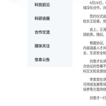
头条新闻
9
科技前沿
域深化
签
科研进展
校长王
会
合作交流
阔前景
根
媒体关注
内容涵
全、生
信息公告
刘
次协议
科交叉
李
可持续