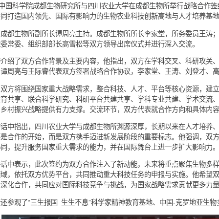
月28日，中国科学院成都生物研究所与四川农业大学在成都生物所
合作，共同打造国内领先、国际有影响力的生物农业科技创新高地
约仪式由成都生物所副所长谭周亮主持。成都生物所所长李家堂，
际睿，党委常委、组织部部长高雪松等双方领导出席仪式并进行深
上，王涛介绍了双方合作背景及主要内容，他指出，双方在学科交
。随后，谭周亮与王际睿代表双方签署战略合作协议，李家堂、王
据协议，双方将围绕国家重大战略需求，整合科技、人才、平台等
盖人才共育共享、联合科学研究、科研平台共建共享、学科专业共
态安全和乡村振兴战略提供有力支撑。交流环节，双方代表就合作
登才在讲话中指出，四川农业大学与成都生物所渊源深厚，长期以
的签署不是合作的开始，而是双方携手迈进新发展阶段的重要标志
和资源协同，提升服务国家重大需求的能力，并在国际舞台上进一
家堂在讲话中表示，此次签约为双方合作注入了新动能，未来将重
发展等领域，依托双方优势平台，共同推动重大科技任务的申报与