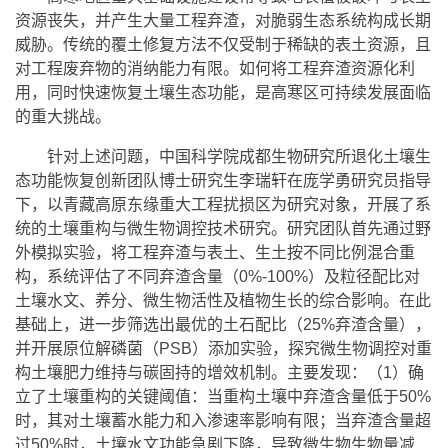
资源丧失，并产生大量工程弃渣，对脆弱生态系统构成长期
威胁。传统的覆土修复方法不仅受制于稀缺的表土资源，且
对工程废弃物的消纳能力有限。如何将工程弃渣资源化利
用，同时快速恢复土壤生态功能，是高寒区可持续发展面临
的重大挑战。
针对上述问题，中国科学院成都生物研究所退化土壤生
态功能恢复创新团队博士研究生李瑞轩在庞学勇研究员指导
下，以青藏高原东缘重大工程扰损区为研究对象，开展了系
统的土壤重构与微生物调控技术研究。研究团队首先通过野
外模拟实验，将工程弃渣与表土、生土按不同比例混合重
构，系统评估了不同弃渣含量（0%-100%）及粒径配比对
土壤水文、养分、微生物活性及植物生长的综合影响。在此
基础上，进一步筛选出最优的土石配比（25%弃渣含量），
并开展原位解磷菌（PSB）添加实验，探究微生物调控对重
构土壤肥力维持与碳固持的增效机制。主要发现：（1）确
立了土壤重构的关键阈值：当重构土壤中弃渣含量低于50%
时，其对土壤蓄水能力和入渗速率影响有限；当弃渣含量超
过50%时，土壤水文功能急剧下降，导致微生物生物量减