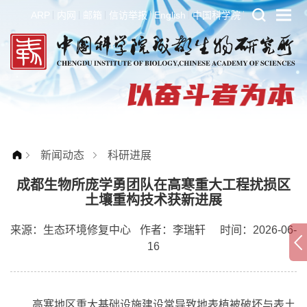
ARP
内网
邮箱
信访举报
English
中国科学院
新闻动态
科研进展
成都生物所庞学勇团队在高寒重大工程扰损区
土壤重构技术获新进展
来源：
生态环境修复中心
作者：
李瑞轩
时间：2026-06-
16
高寒地区重大基础设施建设常导致地表植被破坏与表土