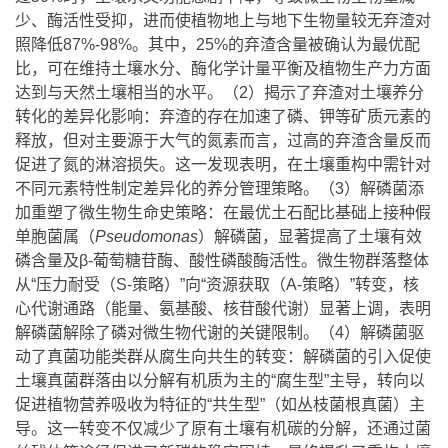
少、酶活性受抑，进而使植物地上与地下生物量较无弃渣对
照降低87%-98%。其中，25%的弃渣含量被确认为最优配
比，可在维持土壤水分、酶化学计量平衡及植物生产力方面
达到与天然土壤相当的水平。（2）揭示了弃渣对土壤养分
转化的差异化影响：弃渣的存在加速了磷、钾等矿质元素的
释放，但对主要源于大气的氮素而言，过高的弃渣含量反而
促进了氮的淋溶损失。这一发现表明，在土壤重构中需针对
不同元素特性制定差异化的养分管理策略。（3）解磷菌添
加重塑了微生物生命史策略：在最优土石配比基础上接种假
单胞菌属（
Pseudomonas
）解磷菌，显著提高了土壤有效
磷含量及β-葡萄糖苷酶、酸性磷酸酶活性。微生物群落整体
从“压力耐受（S-策略）”向“资源获取（A-策略）”转变，核
心代谢通路（能量、氨基酸、核苷酸代谢）显著上调，表明
解磷菌解除了磷对微生物代谢的关键限制。（4）解磷菌驱
动了真菌功能类群从腐生向共生的转变：解磷菌的引入促使
土壤真菌群落由以分解有机质为主的“腐生型”主导，转向以
促进植物营养吸收为特征的“共生型”（如丛枝菌根真菌）主
导。这一转变不仅减少了原有土壤有机碳的分解，还通过菌