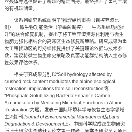
丝残体等途径促进了新碳的稳定固持，最终提升了重构土壤
的有机碳储量。
该系列研究系统阐明了“物理结构重构（调控弃渣比
例）→ 微生物功能激活（解磷菌调控）→ 生态系统功能提
升”的联合修复机制，提出了将工程弃渣资源化利用与微生
物肥力强化相结合的高寒区生态修复新策略。研究成果为重
大工程扰动区的可持续修复提供了关键理论依据与技术参
数，建议将微生物生命史策略及真菌功能群结构纳入生态修
复效果评估体系。
相关研究成果分别以“Soil hydrology affected by
crushed rock content modulates the alpine ecological
restoration: implications from soil reconstruction”和
“Phosphate-Solubilizing Bacteria Enhance Carbon
Accumulation by Mediating Microbial Functions in Alpine
Restoration”为题，发表于国际环境科学与恢复生态学领域
主流期刊
Journal of Environmental Management
及
Land
Degradation & Development
上。中国科学院成都生物研究
所博士研究生李瑞轩为论文第一作者，庞学勇研究员为通讯