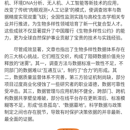
机、环境DNA分析、无人机、人工智能等新技术的应用，
改变了传统“肉眼观测+人工记录”的模式，使调查效率与数
据精度实现双重飞跃；全国性监测实践与高校生态学相关专
业并行推进，为生物多样性领域培育了新一代复合型人才。
这些成就不仅显著提升了中国履行《生物多样性公约》的能
力，更为全球自然保护事业贡献了宝贵的技术与实践经验。
尽管成效显著，文章也指出了生物多样性数据体系存在
的三大核心挑战，它们相互交织，构成了阻碍数据价值充分
释放的“迷雾”。其一，调查方法与数据标准一致性不足，不
同部门的数据难以“互通互认”，制约了“合力”的形成。其
二，数据质量监督体系不完善，第三方验证机制尚缺，部分
项目过度商业化侵蚀了一些研究者的职业道德，数据可靠性
受冲击。其三，数据管理与应用机制不健全，跨部门、跨机
构数据共享壁垒难破，部分在线平台存在更新滞后、标准模
糊等不足，形成“信息孤岛”、“数据墓地”。科学数据与政策
制定之间也存在脱节，导致有时保护决策依据的并非最新、
最全面的证据。