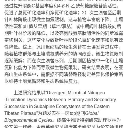
通过提升脲酶C基因丰度和4-
β
-N-乙酰葡糖胺糖苷酶活性，
促进了总氮矿化速率和净氮矿化速率；2）次生演替至后期
针叶林阶段出现微生物氮限制，这与植物丰富度下降、土壤
活性碳和pH值从早期（草地/灌丛）或中期阔叶林阶段向后
期针叶林阶段的降低，以及亮氨酸氨基肽酶活性的同步减弱
密切相关，这些变化导致针叶林阶段总氮矿化速率和氮有效
性降低。综上，冰川退缩后的原生演替在土壤发育过程中，
随着植物群落与土壤碳氮磷养分的协同改善，微生物氮限制
逐渐缓解；而在次生演替序列，后期则因植被单一化和土壤
氮矿化能力下降而导致微生物氮限制。研究结果表明，在亚
高山生态系统中，需根据不同演替路径制定差异化保护策略
以维持土壤氮循环和生态系统恢复力。
上述研究结果以“Divergent Microbial Nitrogen
‐Limitation Dynamics Between
Primary and Secondary
Succession in Subalpine Ecosystems of the Eastern
Tibetan Plateau”为题发表在一区top期刊
Global
Biogeochemical Cycles
。成都生物所特别研究助理罗林为
论文第一作者，尹春英研究员和庞学勇研究员为论文通讯作