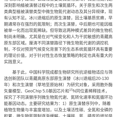
深刻影响植被演替过程中的土壤氮循环。关于原生和次生两
类典型植被演替类型中微生物氮代谢动态及其分异规律，现
有认知不足。冰川退缩后的原生演替，因土壤基质贫瘠，早
期通常存在强烈的氮限制；而次生演替，中后期也可能因植
被单一化而出现氮稀缺。但导致这两种模式差异的微生物机
制尚未明确，尤其是在对气候变化和人为干扰敏感的青藏高
原东部区域。厘清不同演替路径下微生物氮代谢的调控机
制，不仅对预测气候变化背景下的生态系统氮循环具有重要
的理论价值，对于针对性生态恢复策略的制定也具有重大的
实践意义。
基于此，中国科学院成都生物研究所抗逆植物适应与筛
选创新团队以青藏高原东部原生演替（冰川退缩后20-130
年）和次生演替（草地至原始林）为研究对象，采用胞外酶
15
矢量模型、GeoChip 5.0基因芯片和
N同位素稀释技术，
探究了不同演替序列微生物氮代谢、氮转化速率和氮循环功
能基因动态。主要研究结果为：1）原生演替序列中，随着
植物生物量与丰富度增加，以及土壤活性碳、全氮和全磷的
积累，微生物氮限制逐渐缓解。土壤碳、氮、磷库的增加是