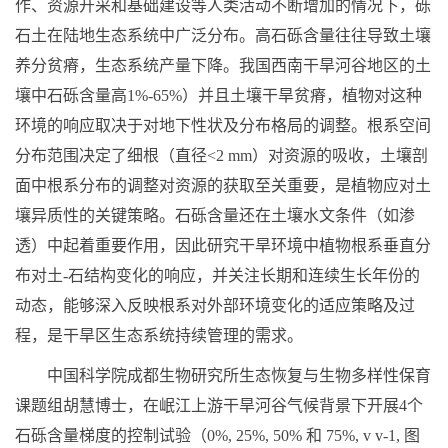
作、资源开采和基础建设等人类活动不断增加的情况下，砾
石土在陆地生态系统中广泛分布。高石砾含量往往导致土壤
养分贫瘠，生态系统产量下降。我国西南干旱河谷地区的土
壤中石砾含量高
1%-65%
）并且土壤干旱贫瘠，植物对这种
环境的响应取决于对地下性状及分布格局的调整。根系空间
分布范围决定了细根（直径
<2 mm
）对资源的吸收，土壤剖
面中根系分布的调整对资源的获取至关重要，是植物应对土
壤异质性的关键策略。石砾含量还在土壤水文条件（如渗
透）中起着重要作用，因此研究干旱环境中植物根系垂直分
布对土
-
石结构变化的响应，并关注长期和连续生长年份的
动态，能够深入反映根系对外部环境变化的适应策略及过
程，是干旱区生态系统持续管理的需求。
中国科学院成都生物研究所生态恢复与生物多样性保育
课题组胡慧博士，在岷江上游干旱河谷气候背景下开展
4
个
石砾含量梯度的控制试验（
0%, 25%, 50%
和
75%, v v
-1
,
图