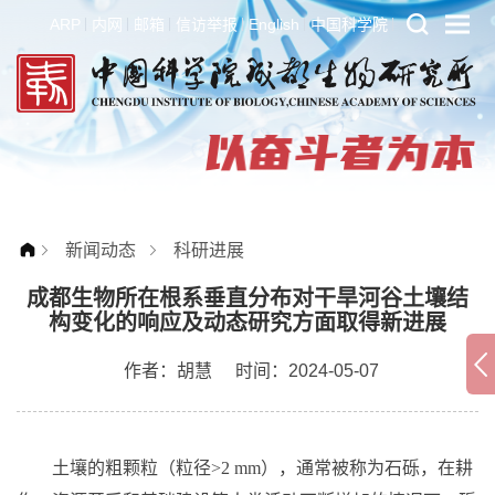
ARP
内网
邮箱
信访举报
English
中国科学院
新闻动态
科研进展
成都生物所在根系垂直分布对干旱河谷土壤结
构变化的响应及动态研究方面取得新进展
作者：
胡慧
时间：2024-05-07
土壤的粗颗粒（粒径
>2 mm
），通常被称为石砾，在耕