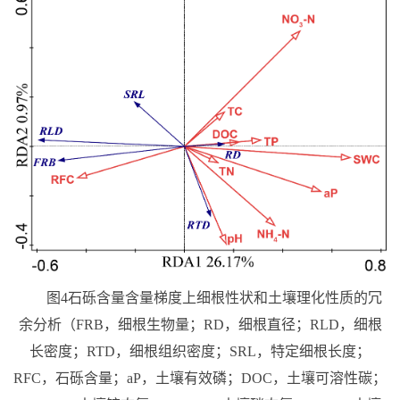
图
4
石砾含量含量梯度上细根性状和土壤理化性质的冗
余分析（
FRB
，细根生物量；
RD
，细根直径；
RLD
，细根
长密度；
RTD
，细根组织密度；
SRL
，特定细根长度；
RFC
，石砾含量；
aP
，土壤有效磷；
DOC
，土壤可溶性碳；