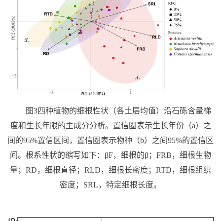
图
3
四种植物的细根性状（各土层均值）沿石砾含量梯
度和生长年限的主成分分析。置信圈表示生长年份（
a
）之
间的
95%
置信区间，置信圈表示物种（
b
）之间
95%
的置信区
间。根系性状的缩写如下：
β
F
，细根的
β
；
FRB
，细根生物
量；
RD
，细根直径；
RLD
，细根长密度；
RTD
，细根组织
密度；
SRL
，特定细根长度。