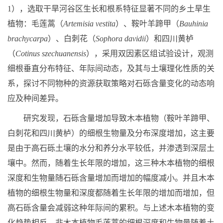
1
），选取干旱河谷区生长和根系特征显著不同的乡土旱生
植物：毛莲蒿（
Artemisia vestita
）、鞍叶羊蹄甲（
Bauhinia
brachycarpa
）、白刺花（
Sophora davidii
）和四川黄栌
（
Cotinus szechuanensis
），采用双因素区组试验设计，观测
细根垂直分布特征、年际间动态，及其与土壤理化性质的关
系，探讨不同物种的资源获取策略对石砾含量变化的动态响
应及种间差异。
研究发现，石砾含量增加导致木本植物（鞍叶羊蹄甲、
白刺花和四川黄栌）的细根生物量及分布深度增加，这主要
是由于高石砾土壤的水分和养分水平较低，并渗透到深层土
壤中。然而，随着生长年限的增加，这三种木本植物的细根
深度和生物量随石砾含量增加而增加的幅度减小。并且木本
植物的细根生物量和深度都随着生长年限的增加而增加，但
高石砾含量会减弱这种年际间的累积。与上述木本植物的变
化趋势相反，非木本植物毛莲蒿的细根深度和生物量随着土