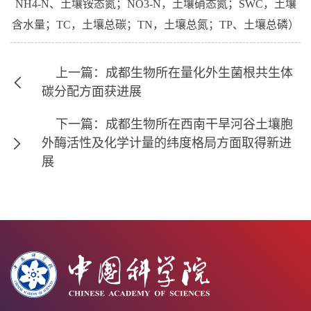
NH
4
-N
、土壤铵态氮；
NO
3
-N
，土壤硝态氮；
SWC
，土壤
含水量；
TC
，土壤总碳；
TN
，土壤总氮；
TP
、土壤总磷）
上一篇：成都生物所在量化外生菌根共生体
碳分配方面获进展
下一篇：成都生物所在西南干旱河谷土壤胞
外酶活性及化学计量的纬度格局方面取得新进
展