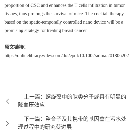
proportion of CSC and enhances the T cells infiltration in tumor
tissues, thus prolongs the survival of mice. The cocktail therapy
based on the spatio
‐
temporally controlled nano device will be a
promising strategy for treating breast cancer.
原文链接：
https://onlinelibrary.wiley.com/doi/epdf/10.1002/adma.201806202
上一篇：螺旋藻中的肽类分子或具有明显的
降血压效应
下一篇：整合子及其携带的基因盒在污水处
理过程中的研究获进展