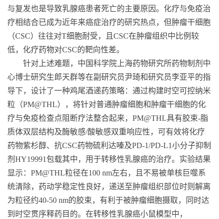
与复发也是导致乳腺癌患者死亡的主要原因。化疗与免疫治
疗相结合已成为近年来癌症治疗的研究热点，但肿瘤干细胞
（
CSC
）往往对
T
细胞耐受，且
CSC
在肿瘤组织中比例较
低，化疗药物对
CSC
的靶向性差。
针对上述难题，中国科学院上海药物研究所药物制剂中
心博士研究生郎天群等在副研究员尹琦和研究员李亚平的指
导下，设计了一种鸡尾酒递药策略：通过构建时空可控纳米
粒（
PM@THL
），将针对普通肿瘤细胞和肿瘤干细胞的化
疗与免疫检查点阻断疗法整合起来，
PM@THL
具有胶束
-
脂
质体双层结构及酶敏感
/
酸敏感双重响应性，可有效将化疗
药物紫杉醇、抗
CSC
药物硫利达嗪及
PD-1/PD-L1
小分子抑制
剂
HY19991
包载其中，用于转移性乳腺癌的治疗。实验结果
显示：
PM@THL
粒径在
100 nm
左右，且不易被单核巨噬系
统清除，药动学稳定性良好，递送至肿瘤组织部位时则解离
为粒径约
40-50 nm
的胶束，有利于被肿瘤细胞摄取，同时达
到时空贯序释药目的。在转移性乳腺癌小鼠模型中，