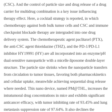
(CSC). And the control of particle size and drug release of a drug
carrier for multidrug combination is a key issue influencing
therapy effect. Here, a cocktail strategy is reported, in which
chemotherapy against both bulk tumor cells and CSC and immune
checkpoint blockade therapy are intergraded into one drug
delivery system. The chemotherapeutic agent paclitaxel (PTX),
the anti
‐
CSC agent thioridazine (THZ), and the PD
‐
1/PD
‐
L1
inhibitor HY19991 (HY) are all incorporated into an enzyme/pH
dual
‐
sensitive nanoparticle with a micelle
‐
liposome double
‐
layer
structure. The particle size shrinks when the nanoparticle transfers
from circulation to tumor tissues, favoring both pharmacokinetics
and cellular uptake, meanwhile achieving sequential drug release
where needed. This nano device, named PM@THL, increases the
intratumoral drug concentrations in mice and exhibits significant
anticancer efficacy, with tumor inhibiting rate of 93.45% and lung
metastasis suppression rate of 97.64%. It also declines the