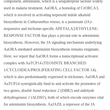
component, artemisinin, which is a sesquiterpene lactone widely
used in malaria treatment. AaORA, a homolog of CrORCA3,
which is involved in activating terpenoid indole alkaloid
biosynthesis in
Catharanthus roseus
, is a jasmonate (JA)–
responsive and trichome-specific APETALA2/ETHYLENE-
RESPONSE FACTOR that plays a pivotal role in artemisinin
biosynthesis. However, the JA signaling mechanism underlying
AaORA-mediated artemisinin biosynthesis remains enigmatic.
Here, we report that AaORA forms a transcriptional activator
complex with AaTCP14 (TEOSINTE BRANCHED
1/CYCLOIDEA/PROLIFERATING CELL FACTOR 14),
which is also predominantly expressed in trichomes. AaORA and
AaTCP14 synergistically bind to and activate the promoters of
two genes,
double bond reductase 2
(
DBR2
) and
aldehyde
dehydrogenase 1
(
ALDH1
), both of which encode enzymes vital
for artemisinin biosynthesis. AaJAZ8, a repressor of the JA