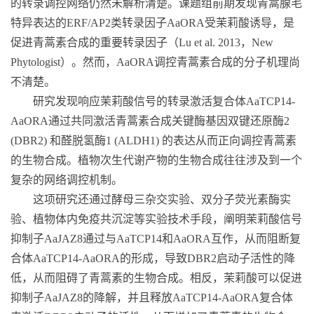
的转录调控网络仍然未解析清楚。课题组前期发现青蒿腺毛
特异表达的
ERF/AP2
类转录因子
AaORA
受茉莉酸诱导，是
促进青蒿素合成的重要转录因子（
Lu et al. 2013
，
New
Phytologist
）。然而，
AaORA
调控青蒿素合成的分子机理尚
不清楚。
研究发现响应茉莉酸信号的转录激活复合体
AaTCP14-
AaORA
通过共同激活青蒿素合成关键酶基因双键还原酶
2
(DBR2)
和醛脱氢酶
1 (ALDH1)
的表达从而正向调控青蒿素
的生物合成。植物次生代谢产物的生物合成往往涉及到一个
复杂的网络调控机制。
这项研究还通过酵母三杂交实验、双分子荧光素酶实
验、植物体内免疫共沉淀等实验技术手段，阐明茉莉酸信号
抑制子
AaJAZ8
通过与
AaTCP14
和
AaORA
互作，从而阻断复
合体
AaTCP14-AaORA
的形成，导致
DBR2
启动子活性的降
低，从而阻碍了青蒿素的生物合成。相反，茉莉酸可以促进
抑制子
AaJAZ8
的降解，并且释放
AaTCP14-AaORA
复合体