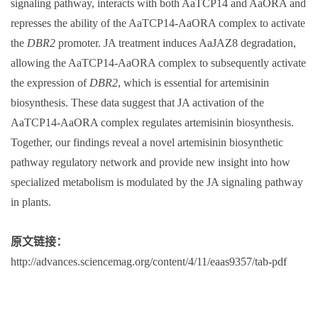
signaling pathway, interacts with both AaTCP14 and AaORA and
represses the ability of the AaTCP14-AaORA complex to activate
the
DBR2
promoter. JA treatment induces AaJAZ8 degradation,
allowing the AaTCP14-AaORA complex to subsequently activate
the expression of
DBR2
, which is essential for artemisinin
biosynthesis. These data suggest that JA activation of the
AaTCP14-AaORA complex regulates artemisinin biosynthesis.
Together, our findings reveal a novel artemisinin biosynthetic
pathway regulatory network and provide new insight into how
specialized metabolism is modulated by the JA signaling pathway
in plants.
原文链接：
http://advances.sciencemag.org/content/4/11/eaas9357/tab-pdf