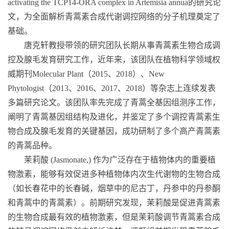
activating the TCP14-ORA complex in Artemisia annua
的研究论
文，为全面解析青蒿素合成代谢调控网络的分子机理奠定了
基础。
唐克轩教授带领的研究团队长期从事青蒿素生物合成调
控及腺毛发育研究工作，近年来，该团队在植物科学领域权
威期刊
Molecular Plant
（
2015
、
2018
）、
New
Phytologist
（
2013
、
2016
、
2017
、
2018
）等杂志上连续发表
多篇研究论文。该团队率先完成了青蒿全基因组测序工作，
阐明了青蒿基因组结构及进化，并鉴定了多个调控青蒿素生
物合成及腺毛发育的关键基因，成功研制了多个高产青蒿素
的青蒿品种。
茉莉酸
(Jasmonate,)
作为广泛存在于植物体内的重要植
物激素，能够有效促进多种植物体内次生代谢物的生物合成
（如长春花中的长春碱，烟草中的尼古丁，丹参中的丹参酮
和青蒿中的青蒿素）。前期研究发现，茉莉酸是促进青蒿素
的生物合成最有效的植物激素，但是茉莉酸调节青蒿素合成