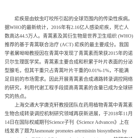
疟疾是由蚊虫叮咬所引起的全球范围内的传染性疾病。
据
WHO
的最新统计，
2016
年有
2.16
亿人感染疟疾，死亡人
数高达
44.5
万人。青蒿素及其衍生物是世界卫生组织
(WHO)
推荐的基于青蒿联合治疗
(ACT)
疟疾的最主要成分。我国
学者屠呦呦教授因在青蒿中发现了青蒿素而荣获
2015
年的诺
贝尔生理医学奖。青蒿素主要合成和积累于叶片表面的分泌
型腺毛，但其干重只占青蒿叶片干重的
0.01%-1%
，不能满
足目前的市场需求。因此开展青蒿素合成通路转录调控网络
的研究，利用代谢工程手段提高青蒿素的含量已成为全球研
究的热点。
上海交通大学唐克轩教授团队在药用植物青蒿中青蒿素
生物合成转录调控机制研究领域再获新进展，于
2018
年
11
月
14
日在国际权威期刊
Science
子刊《
Science Advances
》上在
线发表了题为
Jasmonate promotes artemisinin biosynthesis by