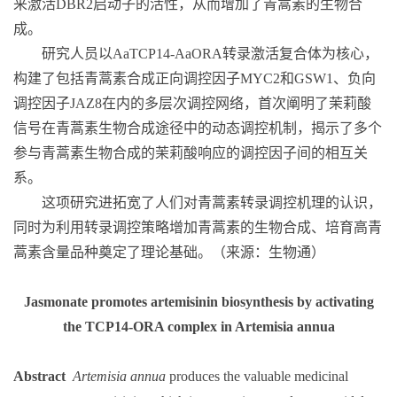
来激活
DBR2
启动子的活性，从而增加了青蒿素的生物合
成。
研究人员以
AaTCP14-AaORA
转录激活复合体为核心，
构建了包括青蒿素合成正向调控因子
MYC2
和
GSW1
、负向
调控因子
JAZ8
在内的多层次调控网络，首次阐明了茉莉酸
信号在青蒿素生物合成途径中的动态调控机制，揭示了多个
参与青蒿素生物合成的茉莉酸响应的调控因子间的相互关
系。
这项研究进拓宽了人们对青蒿素转录调控机理的认识，
同时为利用转录调控策略增加青蒿素的生物合成、培育高青
蒿素含量品种奠定了理论基础。（来源：生物通）
Jasmonate promotes artemisinin biosynthesis by activating
the TCP14-ORA complex in Artemisia annua
Abstract
Artemisia annua
produces the valuable medicinal