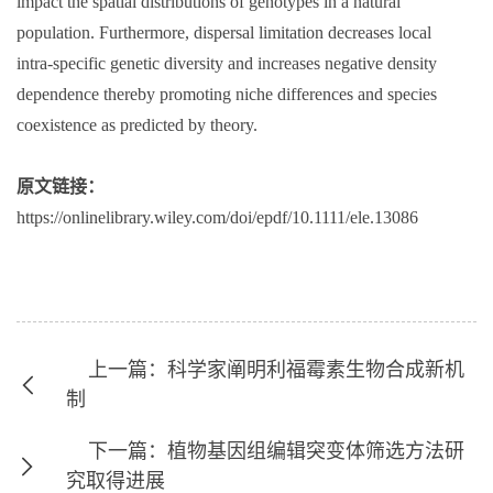
impact the spatial distributions of genotypes in a natural
population. Furthermore, dispersal limitation decreases local
intra
‐
specific genetic diversity and increases negative density
dependence thereby promoting niche differences and species
coexistence as predicted by theory.
原文链接：
https://onlinelibrary.wiley.com/doi/epdf/10.1111/ele.13086
上一篇：科学家阐明利福霉素生物合成新机
制
下一篇：植物基因组编辑突变体筛选方法研
究取得进展