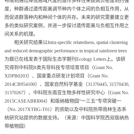
布限制通过降低局域尺度的遗传多样性来提高负密度制约强
度，种群通过遗传距离调节种内个体之间的负相互作用，从
而促进群落种内和种间个体的共存。未来的研究需要建立更
多的类似研究案例，并进一步探讨遗传距离与负相互作用之
间关系的机理。
相关研究结果以
Intra-specific relatedness, spatial clustering
and reduced demographic performance in tropical rainforest trees
为题已在线发表于国际生态学期刊
Ecology Letters
上。该研
究得到中科院
B
类先导科技专项培育项目（
Grant No.
XDPB0203
）、国家重点研发计划项目（
Grant No.
2014CB954100
）、国家自然科学基金（
31370445, 31570430,
31370267
）、中科院东南亚生物多样性研究中心（
Grant No.
2015CASEABRI004
）和版纳植物园“一三五”专项突破一
（
No. 2017XTBG-T01
）的资助以及中科院热带雨林生态系
统研究站提供的数据支持。（来源：中国科学院西双版纳热
带植物园）