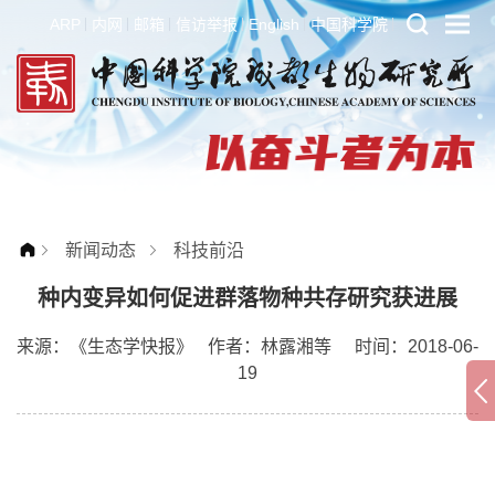
ARP
内网
邮箱
信访举报
English
中国科学院
新闻动态
科技前沿
种内变异如何促进群落物种共存研究获进展
来源：
《生态学快报》
作者：
林露湘等
时间：2018-06-
19