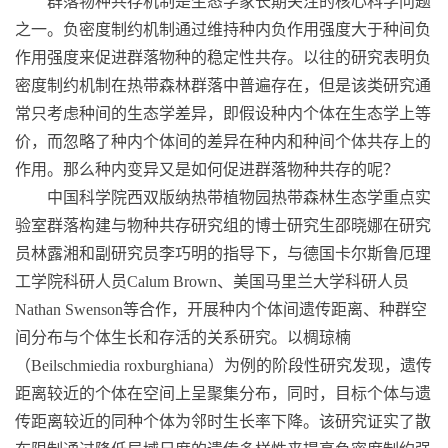
群落物种共存机制是生态学家长期关注的核心科学问题
之一。负密度制约机制通过维持种内负作用强度大于种间负
作用强度来促进群落物种的稳定性共存。以往的研究表明负
密度制约机制在热带森林群落中普遍存在，但是该类研究通
常只考虑种间的生态学差异，即假设种内个体在生态学上等
价，而忽略了种内个体间的差异在种内和种间个体共存上的
作用。那么种内变异又是如何促进群落物种共存的呢？
中国科学院西双版纳热带植物园热带森林生态学重点实
验室群落构建与物种共存研究组的博士研究生邵晓娜在研究
员林露湘和副研究员李巧明的指导下，与德国卡尔斯鲁厄理
工学院科研人员
Calum Brown
、美国马里兰大学科研人员
Nathan Swenson
等合作，开展种内个体间遗传距离、种群空
间分布与个体生长和存活的关系研究。以椆琼楠
（
Beilschmiedia roxburghiana
）为例的阶段性研究发现，遗传
距离较近的个体在空间上呈聚集分布，同时，目标个体与遗
传距离较近的同种个体为邻时生长率下降。该研究证实了散